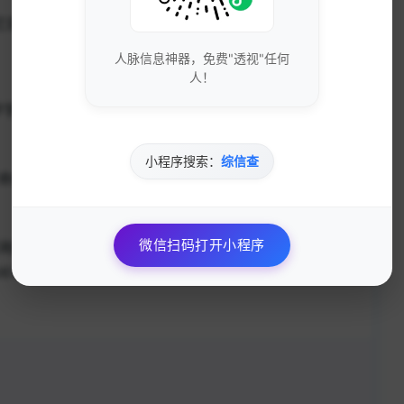
为它是迷信的一种表现。
人脉信息神器，免费"透视"任何
人！
八字学术知识，提高解读命盘的准确性，指导用户更好地
小程序搜索：
综信查
字命盘，帮助用户了解自己的性格特点和未来走向，指
微信扫码打开小程序
咨询服务，解答他们对自己命运的疑问，为他们提供精
11922366556.html